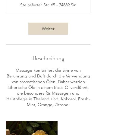
t
Steinsfurter Str. 65 - 74889 Sin
d
3
0
M
Weiter
i
n
.
Beschreibung
Massage kombiniert die Sinne von
Berührung und Duft durch die Verwendung
von aromatischen Ölen. Daher werden
ätherische Öle in einem Basis-Öl verdünnt,
die besonders für Massagen und
Hautpflege in Thailand sind: Kokosöl, Fresh-
Mint, Orange, Zitrone.