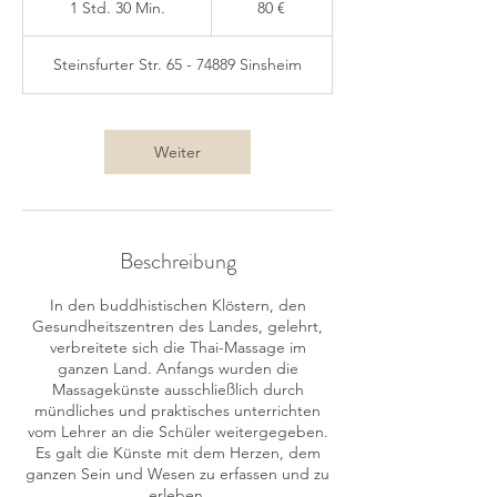
1 Std. 30 Min.
1
80 €
S
t
Steinsfurter Str. 65 - 74889 Sinsheim
d
3
0
M
Weiter
i
n
.
Beschreibung
In den buddhistischen Klöstern, den
Gesundheitszentren des Landes, gelehrt,
verbreitete sich die Thai-Massage im
ganzen Land. Anfangs wurden die
Massagekünste ausschließlich durch
mündliches und praktisches unterrichten
vom Lehrer an die Schüler weitergegeben.
Es galt die Künste mit dem Herzen, dem
ganzen Sein und Wesen zu erfassen und zu
erleben.